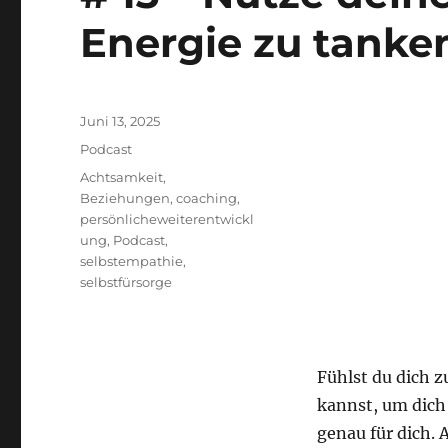
Energie zu tanke
Veröffentlicht
Juni 13, 2025
am
Kategorien
Podcast
Schlagwörter
Achtsamkeit
,
Beziehungen
,
coaching
,
persönlicheweiterentwickl
ung
,
Podcast
,
selbstempathie
,
selbstfürsorge
Fühlst du dich z
kannst, um dich 
genau für dich. 