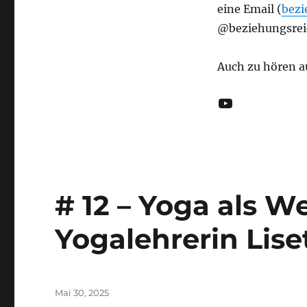
eine Email (
bezi
@beziehungsreic
Auch zu hören a
YouTube
# 12 – Yoga als W
Yogalehrerin Lise
Veröffentlicht
Mai 30, 2025
am