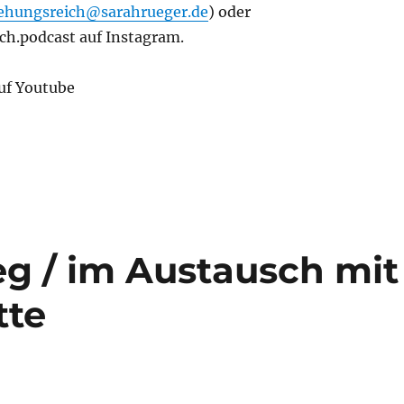
ehungsreich@sarahrueger.de
) oder
h.podcast auf Instagram.
uf Youtube
eg / im Austausch mit
tte