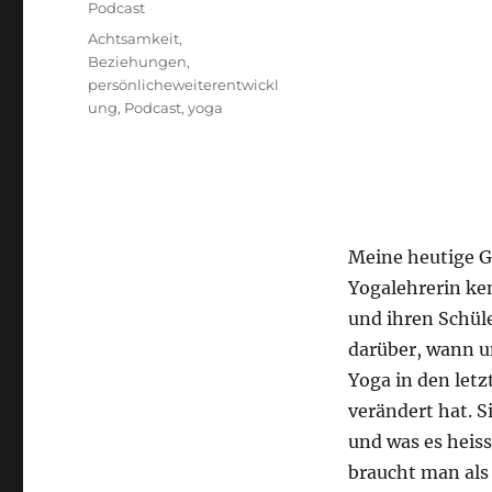
Kategorien
Podcast
Schlagwörter
Achtsamkeit
,
Beziehungen
,
persönlicheweiterentwickl
ung
,
Podcast
,
yoga
Meine heutige Ge
Yogalehrerin ken
und ihren Schüle
darüber, wann u
Yoga in den let
verändert hat. S
und was es heiss
braucht man als