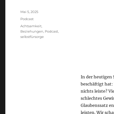
Veröffentlicht
Mai 5, 2025
am
Kategorien
Podcast
Schlagwörter
Achtsamkeit
,
Beziehungen
,
Podcast
,
selbstfürsorge
In der heutigen 
beschäftigt hat:
nichts leiste? V
schlechtes Gewi
Glaubenssatz en
leisten. Wir sc